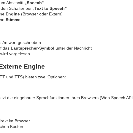
zum Abschnitt
„Speech“
e den Schalter bei
„Text to Speech“
ine
Engine
(Browser oder Extern)
ine
Stimme
ne Antwort geschrieben
uf das
Lautsprecher-Symbol
unter der Nachricht
 wird vorgelesen
Externe Engine
TT und TTS) bieten zwei Optionen:
utzt die eingebaute Sprachfunktionen Ihres Browsers (Web Speech
API
direkt im Browser
ichen Kosten