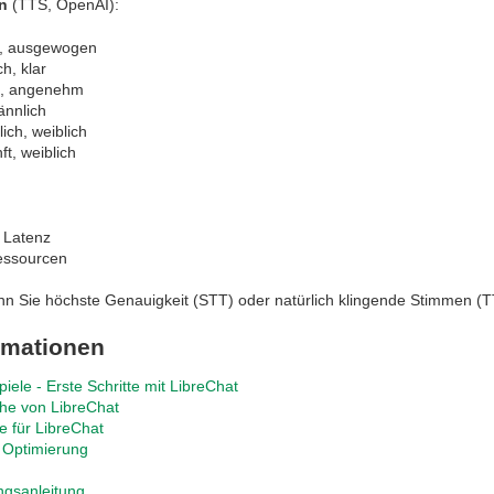
n
(TTS, OpenAI):
l, ausgewogen
h, klar
ch, angenehm
ännlich
lich, weiblich
ft, weiblich
 Latenz
essourcen
nn Sie höchste Genauigkeit (STT) oder natürlich klingende Stimmen (T
rmationen
ele - Erste Schritte mit LibreChat
he von LibreChat
e für LibreChat
 Optimierung
ngsanleitung