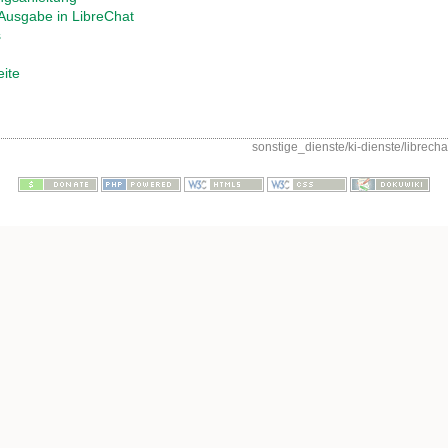
Ausgabe in LibreChat
s
eite
sonstige_dienste/ki-dienste/librecha