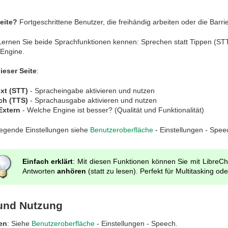
eite?
Fortgeschrittene Benutzer, die freihändig arbeiten oder die Barri
ernen Sie beide Sprachfunktionen kennen: Sprechen statt Tippen (STT)
 Engine.
eser Seite
:
xt (STT)
- Spracheingabe aktivieren und nutzen
ch (TTS)
- Sprachausgabe aktivieren und nutzen
Extern
- Welche Engine ist besser? (Qualität und Funktionalität)
legende Einstellungen siehe
Benutzeroberfläche
- Einstellungen - Spee
Einfach erklärt
: Mit diesen Funktionen können Sie mit LibreC
Antworten
anhören
(statt zu lesen). Perfekt für Multitasking oder
 und Nutzung
en
: Siehe
Benutzeroberfläche
- Einstellungen - Speech.