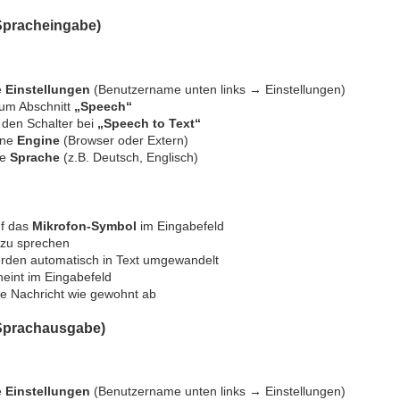
Spracheingabe)
e
Einstellungen
(Benutzername unten links → Einstellungen)
zum Abschnitt
„Speech“
e den Schalter bei
„Speech to Text“
ine
Engine
(Browser oder Extern)
ie
Sprache
(z.B. Deutsch, Englisch)
uf das
Mikrofon-Symbol
im Eingabefeld
 zu sprechen
erden automatisch in Text umgewandelt
heint im Eingabefeld
e Nachricht wie gewohnt ab
(Sprachausgabe)
e
Einstellungen
(Benutzername unten links → Einstellungen)