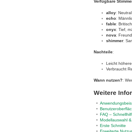
Verfügbare Stimme
alloy
: Neutra
echo
: Männlic
fable
: Britis
onyx
: Tief, m
nova
: Freund
shimmer
: San
Nachteile
:
Leicht höhere
Verbraucht R
Wann nutzen?
: We
Weitere Info
Anwendungsbeispi
Benutzeroberfläc
FAQ – Schnellhilf
Modellauswahl &
Erste Schnitte
Erweiterte Nutzu