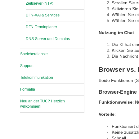
Scrollen Sie 
Zeitserver (NTP)
Aktivieren Si
Wählen Sie e
DFN-AAI & Services
Wählen Sie e
DFN-Terminplaner
Nutzung im Chat
:
DNS-Server und Domains
Die KI hat ei
Klicken Sie a
Speicherdienste
Die Nachricht
Support
Browser vs. 
Telekommunikation
Beide Funktionen (S
Formalia
Browser-Engine
Neu an der TUC? Herzlich
Funktionsweise
: N
willkommen!
Vorteile
:
Funktioniert 
Keine zusätzl
Schnell