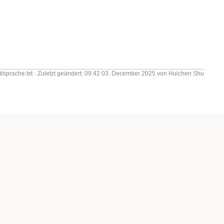
t/sprache.txt
· Zuletzt geändert:
09:42 03. December 2025
von
Huichen Shu