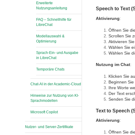
Erweiterte
Nutzungsanleitung
Speech to Text (
Aktivierung
:
FAQ – Schnellhilfe für
LibreChat
Öffnen Sie di
Scrollen Sie 
Modellauswahl &
Optimierung
Aktivieren Si
Wählen Sie e
Sprach-Ein- und Ausgabe
Wählen Sie d
in LibreChat
Nutzung im Chat
:
Temporäre Chats
Klicken Sie a
Beginnen Sie
Chat-AI in der Academic-Cloud
Ihre Worte w
Der Text ersc
Hinweise zur Nutzung von KI-
Senden Sie di
Sprachmodellen
Text to Speech 
Microsoft Copilot
Aktivierung
:
Nutzer- und Server-Zertifikate
Öffnen Sie di