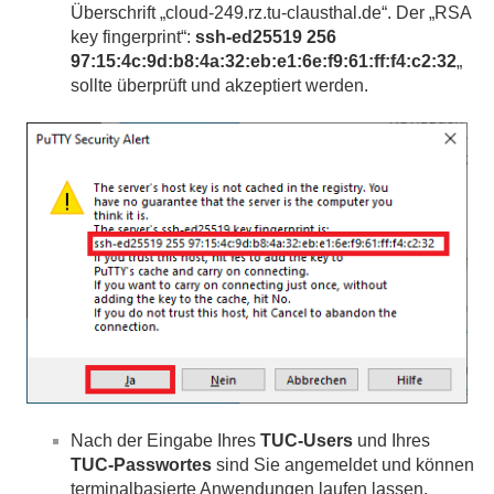
Überschrift „cloud-249.rz.tu-clausthal.de“. Der „RSA
key fingerprint“:
ssh-ed25519 256
97:15:4c:9d:b8:4a:32:eb:e1:6e:f9:61:ff:f4:c2:32
„
sollte überprüft und akzeptiert werden.
Nach der Eingabe Ihres
TUC-Users
und Ihres
TUC-Passwortes
sind Sie angemeldet und können
terminalbasierte Anwendungen laufen lassen.