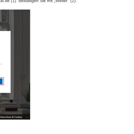
e (1). Bestätigen Sie mit „Weiter“ (2).