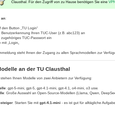
Clausthal. Für den Zugriff von zu Hause benötigen Sie eine
VPN
 an
:
 den Button „TU Login“
s Benutzerkennung Ihren TUC-User (z.B. abc123) an
r zugehöriges TUC-Passwort ein
 mit „Login„
Anmeldung steht Ihnen der Zugang zu allen Sprachmodellen zur Verfüg
odelle an der TU Clausthal
 stehen Ihnen Modelle von zwei Anbietern zur Verfügung:
lle
: gpt-5-mini, gpt-5, gpt-4.1-mini, gpt-4.1, o4-mini, o3 usw.
le
: Große Auswahl an Open-Source-Modellen (Llama, Qwen, DeepSee
steiger
: Starten Sie mit
gpt-4.1-mini
- es ist gut für alltägliche Aufg