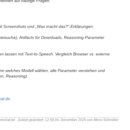
tworten auf häufige Fragen.
. Mit Screenshots und „Was macht das?“-Erklärungen.
teisuche), Artifacts für Downloads, Reasoning-Parameter
en lassen mit Text-to-Speech. Vergleich Browser vs. externe
nn welches Modell wählen, alle Parameter verstehen und
ten, Reasoning).
hal.de
rechat.txt
· Zuletzt geändert:
12:58 04. December 2025
von
Mirco Schindler