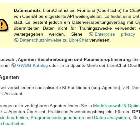
Datenschutz
: LibreChat ist ein Frontend (Oberfläche) für Cha
von OpenAI bereitgestellte
API
weitergeleitet. Es findet eine Dr
statt. Es besteht jedoch ein Datenverarbeitungsvertrag mit O
übermittelten Daten nicht für Trainingszwecke verwendet
weitergegeben werden. Siehe
Enterprise privac
Datenschutzhinweise zu LibreChat
verwiesen.
llauswahl, Agenten-Beschreibungen und Parameteroptimierung
: Si
Sie im
GWDG-Katalog
oder im Endpoints-Menü der LibreChat-Oberf
-Agenten
 wir verschiedene spezialisierte KI-Funktionen (sog. Agenten), z.B. D
t-Assistent.
ibungen aller verfügbaren Agenten finden Sie in
Modellauswahl & Optim
te → Agenten-Übersicht. Praktische Anwendungsbeispiele: Für den
GPT
xte bearbeiten
,
Programmcode generieren
und
Daten analysieren
; für
n bearbeiten
.