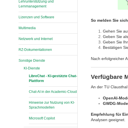
Lehrunterstützung und
Lernmanagement
Lizenzen und Software
So melden Sie sich
Multimedia
Gehen Sie auf
Geben Sie al
Netzwerk und Internet
Geben Sie Ih
Bestätigen Sie
RZ-Dokumentationen
Nach erfolgreicher 
Sonstige Dienste
KI-Dienste
Verfügbare M
LibreChat - KI-gestützte Chat-
Plattform
An der TU Clausthal
Chat-AI in der Academic-Cloud
OpenAI-Mode
Hinweise zur Nutzung von KI-
GWDG-Model
Sprachmodellen
Empfehlung für Ein
Microsoft Copilot
Analysen geeignet.