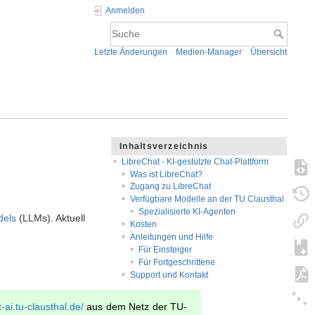
Anmelden
Letzte Änderungen
Medien-Manager
Übersicht
Inhaltsverzeichnis
LibreChat - KI-gestützte Chat-Plattform
Was ist LibreChat?
Zugang zu LibreChat
Verfügbare Modelle an der TU Clausthal
Spezialisierte KI-Agenten
dels
(LLMs). Aktuell
Kosten
Anleitungen und Hilfe
Für Einsteiger
Für Fortgeschrittene
Support und Kontakt
t-ai.tu-clausthal.de/
aus dem Netz der TU-