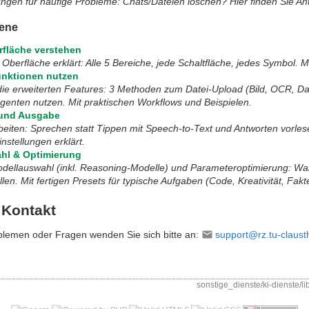
ngen für häufige Probleme: Chats/Dateien löschen? Hier finden Sie An
tene
rfläche verstehen
 Oberfläche erklärt: Alle 5 Bereiche, jede Schaltfläche, jedes Symbol
unktionen nutzen
die erweiterten Features: 3 Methoden zum Datei-Upload (Bild, OCR, Da
genten nutzen. Mit praktischen Workflows und Beispielen.
 und Ausgabe
beiten: Sprechen statt Tippen mit Speech-to-Text und Antworten vorles
instellungen erklärt.
hl & Optimierung
dellauswahl (inkl. Reasoning-Modelle) und Parameteroptimierung: Wa
llen. Mit fertigen Presets für typische Aufgaben (Code, Kreativität, Fak
 Kontakt
blemen oder Fragen wenden Sie sich bitte an:
support@rz.tu-claust
sonstige_dienste/ki-dienste/lib