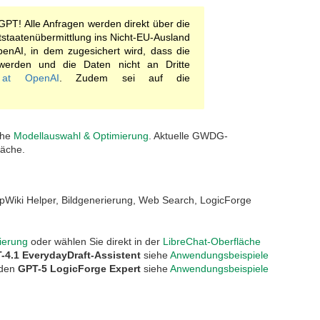
tGPT! Alle Anfragen werden direkt über die
ittstaatenübermittlung ins Nicht-EU-Ausland
penAI, in dem zugesichert wird, dass die
 werden und die Daten nicht an Dritte
y at OpenAI
. Zudem sei auf die
ehe
Modellauswahl & Optimierung
. Aktuelle GWDG-
läche.
eepWiki Helper, Bildgenerierung, Web Search, LogicForge
ierung
oder wählen Sie direkt in der
LibreChat-Oberfläche
-4.1 EverydayDraft-Assistent
siehe
Anwendungsbeispiele
 den
GPT-5 LogicForge Expert
siehe
Anwendungsbeispiele