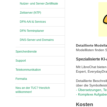
Nutzer- und Server-Zertifikate
Zeitserver (NTP)
DFN-AAI & Services
DFN-Terminplaner
DNS-Server und Domains
Detaillierte Mode
Modelllisten finden 
Speicherdienste
Spezialisierte KI
Support
Mit LibreChat bieten
Telekommunikation
Expert, EverydayDraf
Formalia
Detaillierte Beschre
über die Symbolleis
Neu an der TUC? Herzlich
- Übersetzungen
,
Te
willkommen!
- Komplexe Aufgabe
Kosten